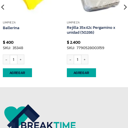
LIMPIEZA
LIMPIEZA
Rejilla 35x42c Pergamino x
Ballerina
unidad (50286)
$
400
$
2.400
SKU: 35348
SKU: 7790528003159
 cantidad
Ballerina cantidad
Rejilla 35x42c Pergamino x unidad (502
AGREGAR
AGREGAR