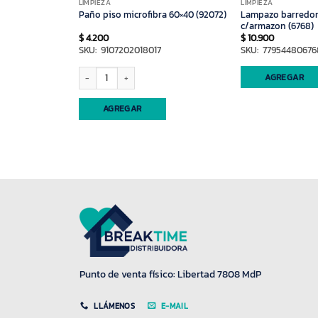
LIMPIEZA
LIMPIEZA
gamino x unidad
Lampazo barredo
Paño piso microfibra 60×40 (92072)
c/armazon (6768)
$
4.200
$
10.900
9
SKU: 9107202018017
SKU: 77954480676
o x unidad (50286) cantidad
Paño piso microfibra 60x40 (92072) cantidad
AGREGAR
AGREGAR
Punto de venta físico: Libertad 7808 MdP
LLÁMENOS
E-MAIL