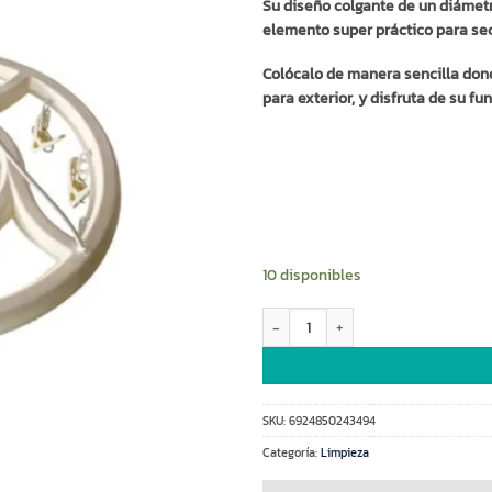
Su diseño colgante de un diámetr
elemento super práctico para sec
Colócalo de manera sencilla dond
para exterior, y disfruta de su fu
10 disponibles
Tendedero plastico redondo 37c (4
SKU:
6924850243494
Categoría:
Limpieza