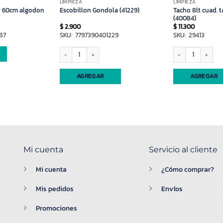
LIMPIEZA
LIMPIEZA
r 60cm algodon
Tacho 8lt cuad. 
Escobillon Gondola (41229)
(40084)
$
2.900
$
11.300
87
SKU: 7797390401229
SKU: 29413
Escobillon Gondola (41229) cantidad
Tacho 8lt cuad. t/va
AGREGAR
AGREGAR
Mi cuenta
Servicio al cliente
Mi cuenta
¿Cómo comprar?
Mis pedidos
Envíos
Promociones