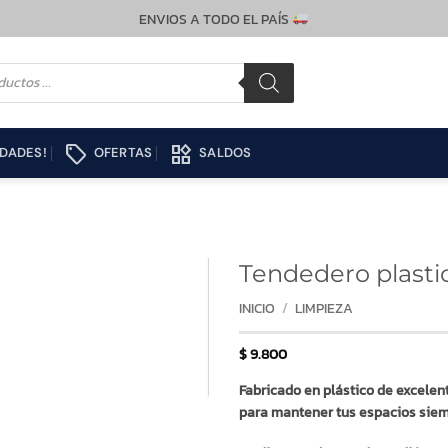
ENVIOS A TODO EL PAÍS
local_offer
widgets
DADES!
OFERTAS
SALDOS
Tendedero plasti
INICIO
/
LIMPIEZA
$
9.800
Fabricado en plástico de excelen
para mantener tus espacios siem