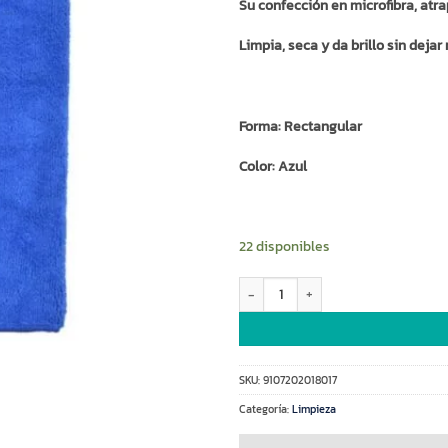
Su confección en microfibra, atr
Limpia, seca y da brillo sin deja
Forma: Rectangular
Color: Azul
22 disponibles
Paño piso microfibra 60x40 (92072
SKU:
9107202018017
Categoría:
Limpieza