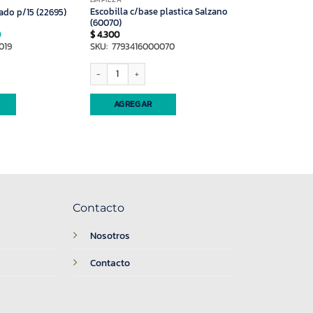
LIMPIEZA
Escobilla c/base plastica Salzano
ado p/15 (22695)
(60070)
El
0
$
4.300
precio
019
SKU: 7793416000070
l
actual
es:
0.
$ 16.990.
p/15 (22695) cantidad
Escobilla c/base plastica Salzano (60070) cantidad
AGREGAR
Contacto
Nosotros
Contacto