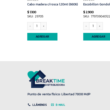
LIMPIEZA
LIMPIEZA
s Madrid 3 div.
Cabo madera c/rosca 1.20mt (6606)
Escobillon Gondol
$
1.100
$
2.900
9
SKU: 29705
SKU: 77973904012
Cabo madera c/rosca 1.20mt (6606) cantidad
Escobillon Gondola (4
AGREGAR
AGREGAR
Punto de venta físico: Libertad 7808 MdP
LLÁMENOS
E-MAIL