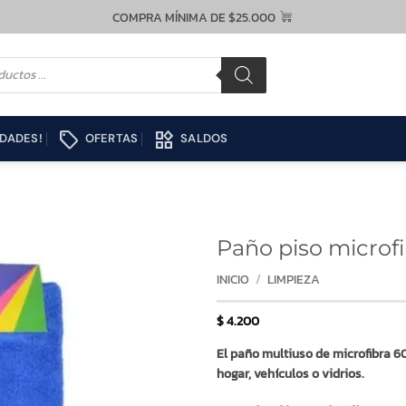
COMPRA MÍNIMA DE $25.000
local_offer
widgets
DADES!
OFERTAS
SALDOS
Paño piso microf
INICIO
/
LIMPIEZA
$
4.200
El paño multiuso de microfibra 60
hogar, vehículos o vidrios.