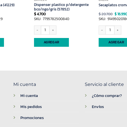
LIMPIEZA
BAZAR
Dispenser plastico p/detergente
a (41229)
Secaplatos crom
bco/ngo/gris (57852)
El
$
4.700
$
20.700
$
16.99
precio
29
SKU: 7795782500840
SKU: 9149502018
origina
era:
$ 20.70
1229) cantidad
Dispenser plastico p/detergente bco/ngo/gris (57852) cantidad
Secaplatos cromado 
AGREGAR
AGREGAR
Mi cuenta
Servicio al cliente
Mi cuenta
¿Cómo comprar?
Mis pedidos
Envíos
Promociones