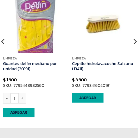
LIMPIEZA
LIMPIEZA
Guantes delfin mediano por
Cepillo hidrolavacoche Salzano
unidad (30191)
(13411)
$
1.900
$
3.900
SKU: 7795448982560
SKU: 7793416020191
Guantes delfin mediano por unidad (30191) cantidad
AGREGAR
AGREGAR