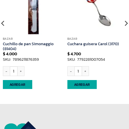
BAZAR
BAZAR
Cuchillo de pan Simonaggio
Cuchara guisera Carol (3170)
(81404)
$
4.000
$
4.700
SKU: 7896211876359
SKU: 7792281007054
Cuchillo de pan Simonaggio (81404) cantidad
Cuchara guisera Carol (3170) cantidad
AGREGAR
AGREGAR