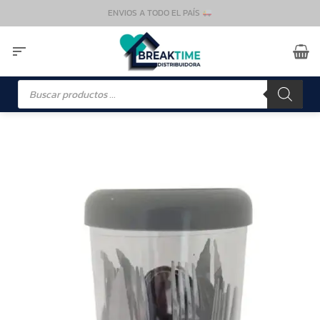
Saltar
ENVIOS A TODO EL PAÍS
al
contenido
Búsqueda
de
productos