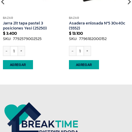
BAZAR
BAZAR
Jarra 2lt tapa pastel 3
Asadera enlosada Nº5 30x40c
posiciones Yesi (25250)
(5552)
$
3.400
$
13.100
SKU: 7792579002525
SKU: 7796182000152
si (91559) cantidad
Jarra 2lt tapa pastel 3 posiciones Yesi (25250) cantidad
Asadera enlosada Nº5 30x40c (5552) ca
AGREGAR
AGREGAR