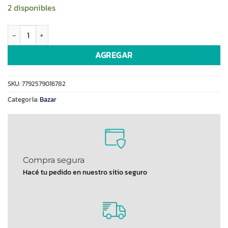
2 disponibles
Hermetico rectangular t.2lt s/fechador Yesi (91678) cantidad
AGREGAR
SKU:
7792579016782
Categoría:
Bazar
Compra segura
Hacé tu pedido en nuestro sitio seguro