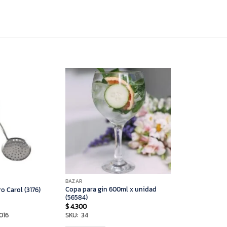
BAZAR
Copa para gin 600ml x unidad
 Carol (3176)
(56584)
$
4.300
016
SKU: 34