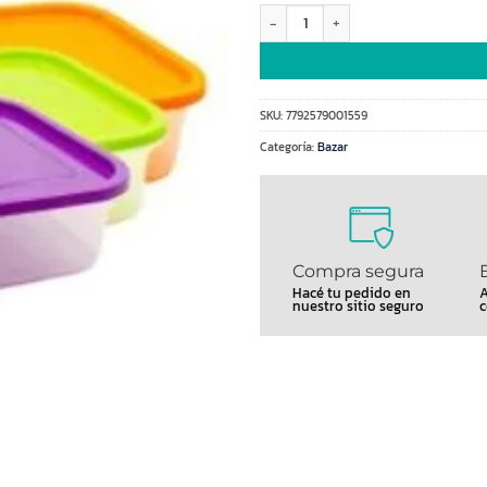
Hermetico rectangular 5lt s/fechad
SKU:
7792579001559
Categoría:
Bazar
Compra segura
Hacé tu pedido en
A
nuestro sitio seguro
c