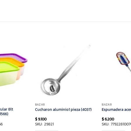
BAZAR
BAZAR
ular 8lt
Cucharon aluminio1 pieza (4037)
Espumadera acero
1566)
$
9.100
$
6.200
66
SKU: 29821
SKU: 7792281007