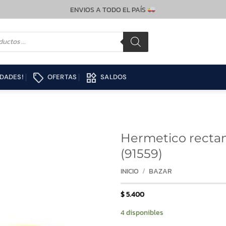
ENVIOS A TODO EL PAÍS
local_offer
widgets
DADES!
OFERTAS
SALDOS
Hermetico rectang
(91559)
INICIO
/
BAZAR
$
5.400
4 disponibles