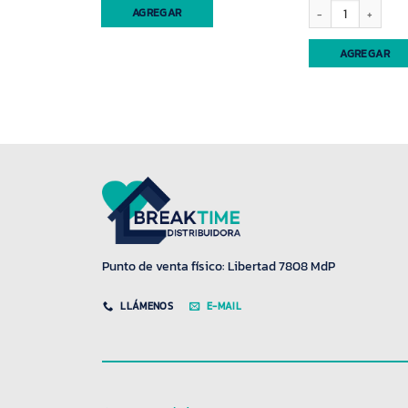
stica Desesplast (65005) cantidad
Hermetico rectangular 
AGREGAR
AGREGAR
Punto de venta físico: Libertad 7808 MdP
LLÁMENOS
E-MAIL