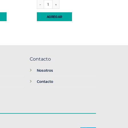
rol (3176) cantidad
Copa para gin 600ml x unidad (56584) cantidad
AGREGAR
Contacto
Nosotros
Contacto