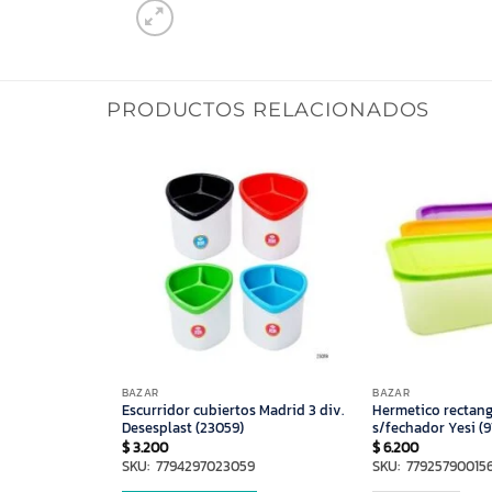
PRODUCTOS RELACIONADOS
BAZAR
BAZAR
 plastica
Escurridor cubiertos Madrid 3 div.
Hermetico rectang
Desesplast (23059)
s/fechador Yesi (9
$
3.200
$
6.200
SKU: 7794297023059
SKU: 77925790015