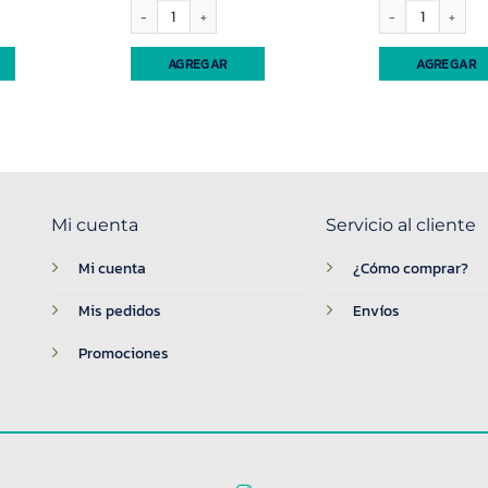
8lt s/fechador Yesi (91566) cantidad
Cucharon aluminio1 pieza (4037) cantidad
Espumadera acero Ca
AGREGAR
AGREGAR
Mi cuenta
Servicio al cliente
Mi cuenta
¿Cómo comprar?
Mis pedidos
Envíos
Promociones