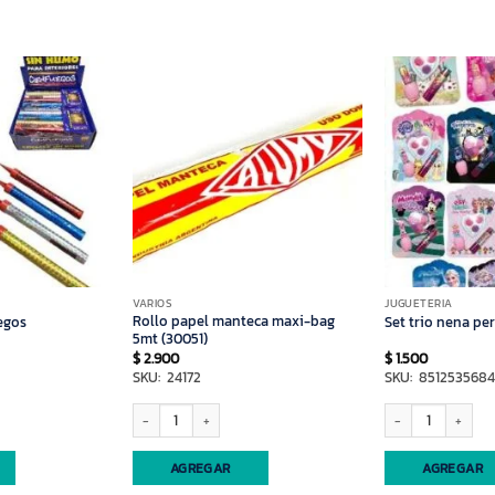
VARIOS
JUGUETERIA
Rollo papel manteca maxi-bag
egos
Set trio nena pe
5mt (30051)
$
2.900
$
1.500
SKU: 24172
SKU: 851253568
s cantidad
Rollo papel manteca maxi-bag 5mt (30051) cantidad
Set trio nena person
AGREGAR
AGREGAR