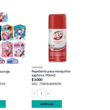
CAMPING
Repelente para mosquitos
rsonaje
saphirus 170cm3
$
3.000
4539
SKU: 7798184689076
aje cantidad
Repelente para mosquitos saphirus 170cm3 cantidad
AGREGAR