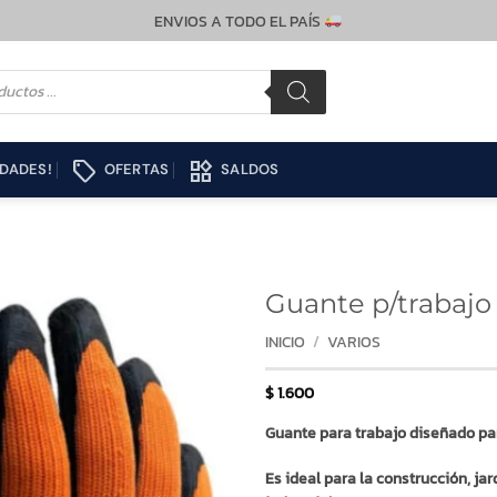
ENVIOS A TODO EL PAÍS
local_offer
widgets
DADES!
OFERTAS
SALDOS
Guante p/trabaj
INICIO
/
VARIOS
$
1.600
Guante para trabajo diseñado par
Es ideal para la construcción, ja