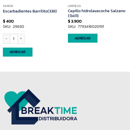
VARIOS
LIMPIEZA
Cepillo hidrolavacoche Salzano
Escarbadientes Barrilito(338)
(13411)
$
400
$
3.900
SKU: 29830
SKU: 7793416020191
last cantidad
Escarbadientes Barrilito(338) cantidad
AGREGAR
AGREGAR