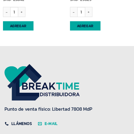
Corta uñas chico cantidad
Burlete tela 80cm c/arena (50820) cant
AGREGAR
AGREGAR
Punto de venta físico: Libertad 7808 MdP
LLÁMENOS
E-MAIL