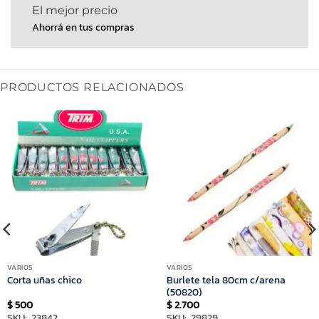
El mejor precio
Ahorrá en tus compras
PRODUCTOS RELACIONADOS
VARIOS
VARIOS
Burlete tela 80cm c/arena
Corta uñas chico
(50820)
$
500
$
2.700
SKU: 23842
SKU: 29829