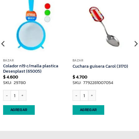
BAZAR
BAZAR
Colador n19 c/malla plastica
Cuchara guisera Carol (3170)
Desesplast (65005)
$
4.600
$
4.700
SKU: 29780
SKU: 7792281007054
) cantidad
Colador n19 c/malla plastica Desesplast (65005) cantidad
Cuchara guisera Carol (3170) cantidad
AGREGAR
AGREGAR