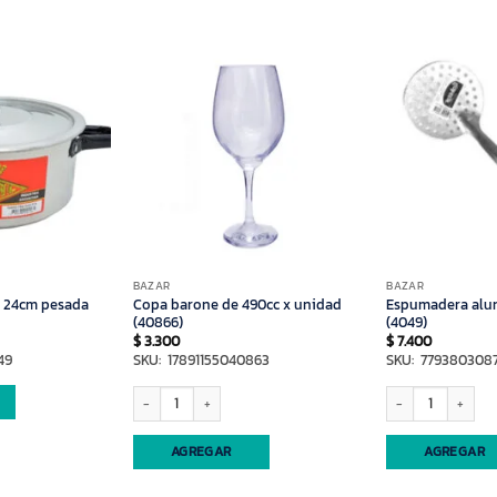
BAZAR
BAZAR
o 24cm pesada
Copa barone de 490cc x unidad
Espumadera alum
(40866)
(4049)
$
3.300
$
7.400
49
SKU: 17891155040863
SKU: 779380308
Copa barone de 490cc x unidad (40866) cantidad
Espumadera aluminio
AGREGAR
AGREGAR