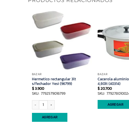
PRODUCTOS RELACIONADOS
BAZAR
BAZAR
26cm pesada
Hermetico rectangular 3lt
Cacerola alumini
s/fechador Yesi (96799)
4,80lt (40314)
$
3.900
$
20.700
SKU: 7792579016799
SKU: 77927801002
Hermetico rectangular 3lt s/fechador Yesi (96799) cantidad
AGREGAR
AGREGAR