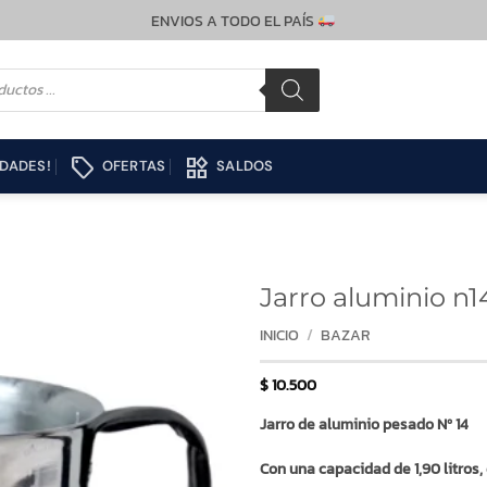
ENVIOS A TODO EL PAÍS
local_offer
widgets
DADES!
OFERTAS
SALDOS
Jarro aluminio n1
INICIO
/
BAZAR
$
10.500
Jarro de aluminio pesado Nº 14
Con una capacidad de 1,90 litros,