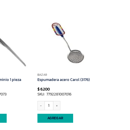
BAZAR
inio 1 pieza
Espumadera acero Carol (3176)
$
6.200
7073
SKU: 7792281007016
 1 pieza (4049) cantidad
Espumadera acero Carol (3176) cantidad
AGREGAR