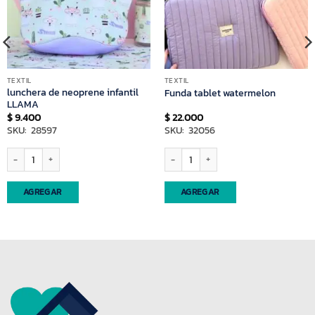
TEXTIL
TEXTIL
lunchera de neoprene infantil
Funda tablet watermelon
LLAMA
$
9.400
$
22.000
SKU: 28597
SKU: 32056
lunchera de neoprene infantil LLAMA cantidad
Funda tablet watermelon cantidad
AGREGAR
AGREGAR