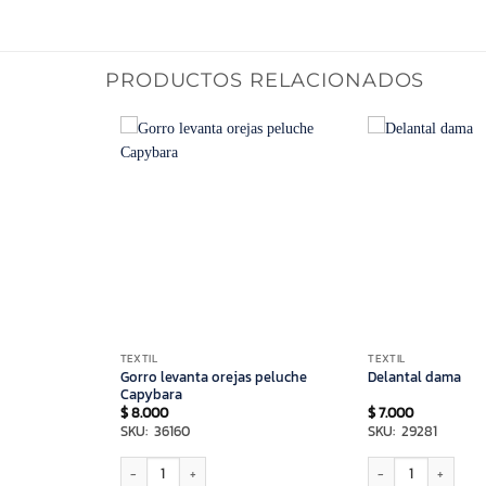
PRODUCTOS RELACIONADOS
TEXTIL
TEXTIL
Gorro levanta orejas peluche
10157)
Delantal dama
Capybara
$
8.000
$
7.000
SKU: 36160
SKU: 29281
7) cantidad
Gorro levanta orejas peluche Capybara cantidad
Delantal dama cantid