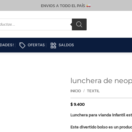
ENVIOS A TODO EL PAÍS
local_offer
widgets
DADES!
OFERTAS
SALDOS
lunchera de neop
INICIO
/
TEXTIL
$
9.400
Lunchera para vianda infantil e
Este divertido bolso es un produc