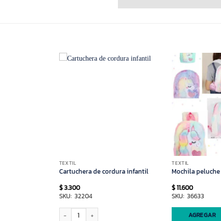
TEXTIL
TEXTIL
Cartuchera de cordura infantil
Mochila peluche
$
3.300
$
11.600
SKU: 32204
SKU: 36633
ad
Cartuchera de cordura infantil cantidad
AGREGAR