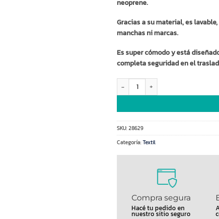
neoprene.
Gracias a su material, es lavable
manchas ni marcas.
Es super cómodo y está diseñado 
completa seguridad en el traslad
lunchera de neoprene infantil DIN
SKU:
28629
Categoría:
Textil
Compra segura
Hacé tu pedido en
A
nuestro sitio seguro
c