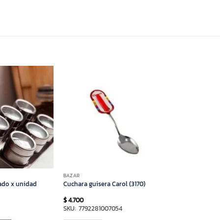
BAZAR
ado x unidad
Cuchara guisera Carol (3170)
$
4.700
SKU: 7792281007054