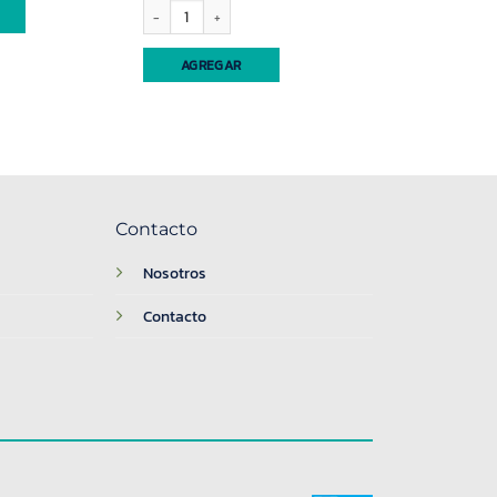
Cuchara guisera Carol (3170) cantidad
AGREGAR
Contacto
Nosotros
Contacto