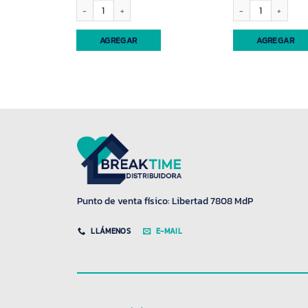
ieza (4049) cantidad
Colador n19 c/malla plastica Desesplast (65005) cantidad
Cuchara teflon mango 
AGREGAR
AGREGAR
Punto de venta físico: Libertad 7808 MdP
LLÁMENOS
E-MAIL