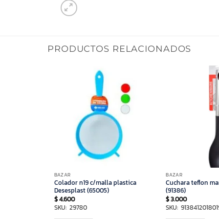
PRODUCTOS RELACIONADOS
BAZAR
BAZAR
o 1 pieza
Colador n19 c/malla plastica
Cuchara teflon m
Desesplast (65005)
(91386)
$
4.600
$
3.000
3
SKU: 29780
SKU: 913841201801