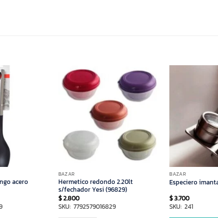
BAZAR
BAZAR
ango acero
Hermetico redondo 2.20lt
Especiero imant
s/fechador Yesi (96829)
$
2.800
$
3.700
9
SKU: 7792579016829
SKU: 241