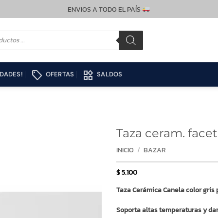
ENVIOS A TODO EL PAÍS
local_offer
widgets
DADES!
OFERTAS
SALDOS
Taza ceram. facet
INICIO
/
BAZAR
$
5.100
Taza Cerámica Canela color gris 
Soporta altas temperaturas y da