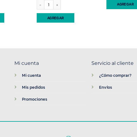
acero (91386) cantidad
Hermetico redondo 2.20lt s/fechador Yesi (96829) cantidad
AGREGAR
AGREGAR
Mi cuenta
Servicio al cliente
Mi cuenta
¿Cómo comprar?
Mis pedidos
Envíos
Promociones