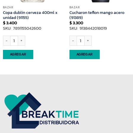
BAZAR
BAZAR
Copa dublin cerveza 400ml x
Cucharon teflon mango acero
unidad (91155)
(91389)
$
3.400
$
3.300
SKU: 7891155042600
SKU: 9138442018019
ntidad
Copa dublin cerveza 400ml x unidad (91155) cantidad
Cucharon teflon mango acero (91389) c
AGREGAR
AGREGAR