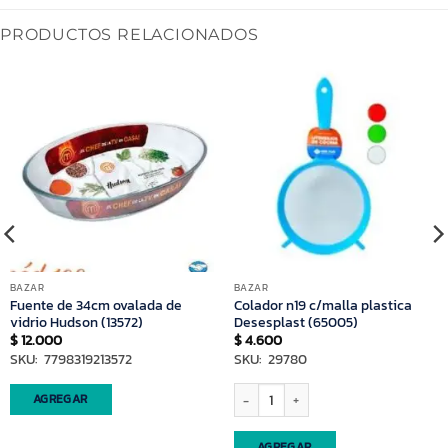
PRODUCTOS RELACIONADOS
BAZAR
BAZAR
Fuente de 34cm ovalada de
Colador n19 c/malla plastica
vidrio Hudson (13572)
Desesplast (65005)
$
12.000
$
4.600
SKU: 7798319213572
SKU: 29780
Colador n19 c/malla plastica Desesplas
AGREGAR
AGREGAR