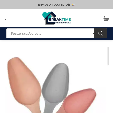
Saltar
ENVIOS A TODO EL PAÍS
al
contenido
Búsqueda
de
productos