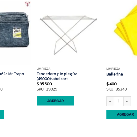
LIMPIEZA
LIMPIEZA
8x62c Mr Trapo
Tendedero pie pleg.9v
Ballerina
(49000)sabelcort
$
35.500
$
400
18
SKU: 29029
SKU: 35348
 Mr Trapo (50110) cantidad
Ballerina cantidad
AGREGAR
AGREGAR