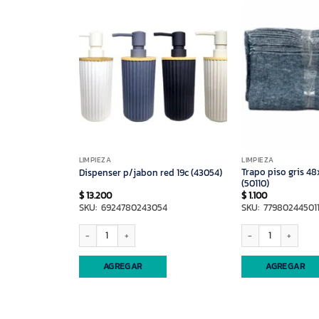
LIMPIEZA
LIMPIEZA
bag x10 45x60c
Trapo piso gris 4
Dispenser p/jabon red 19c (43054)
(50110)
$
13.200
$
1.100
8
SKU: 6924780243054
SKU: 77980244501
x10 45x60c (4299) cantidad
Dispenser p/jabon red 19c (43054) cantidad
Trapo piso gris 48x62c
AGREGAR
AGREGAR