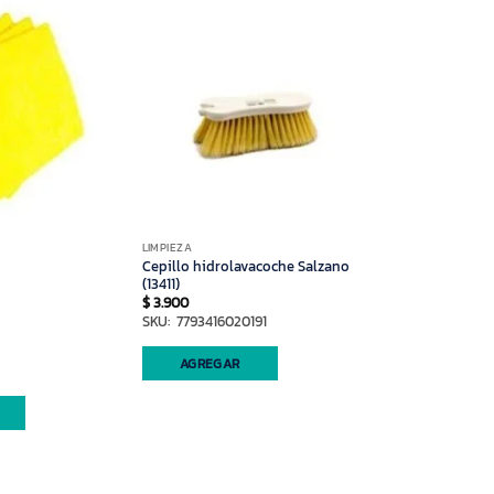
LIMPIEZA
Cepillo hidrolavacoche Salzano
(13411)
$
3.900
SKU: 7793416020191
AGREGAR