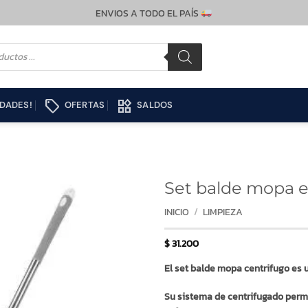
ENVIOS A TODO EL PAÍS
local_offer
widgets
DADES!
OFERTAS
SALDOS
Set balde mopa e
INICIO
/
LIMPIEZA
$
31.200
El set balde mopa centrifugo es u
Su sistema de centrifugado permi