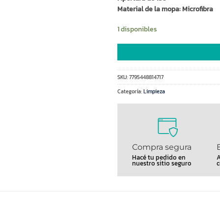
Material de la mopa: Microfibra
1 disponibles
SKU:
7795448814717
Categoría:
Limpieza
Compra segura
Hacé tu pedido en
A
nuestro sitio seguro
c