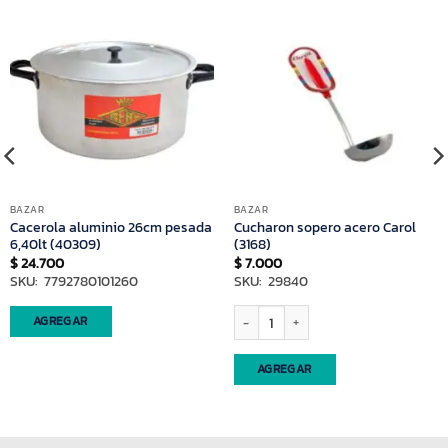
BAZAR
BAZAR
Cacerola aluminio 26cm pesada
Cucharon sopero acero Carol
6,40lt (40309)
(3168)
$
24.700
$
7.000
SKU: 7792780101260
SKU: 29840
Cucharon sopero acero Carol (3168) can
AGREGAR
AGREGAR