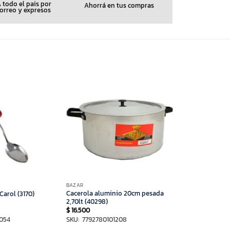
 todo el pais por
Ahorrá en tus compras
orreo y expresos
BAZAR
Cacerola aluminio 20cm pesada
Carol (3170)
2,70lt (40298)
$
16.500
7054
SKU: 7792780101208