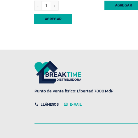
stica Desesplast (65005) cantidad
Espumadera acero Carol (3176) cantidad
AGREGAR
AGREGAR
Punto de venta físico: Libertad 7808 MdP
LLÁMENOS
E-MAIL