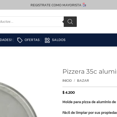
REGISTRATE COMO MAYORISTA
local_offer
widgets
DADES!
OFERTAS
SALDOS
Pizzera 35c alumi
INICIO
/
BAZAR
$
4.200
Molde para pizza de aluminio de
Fácil de limpiar por sus propied