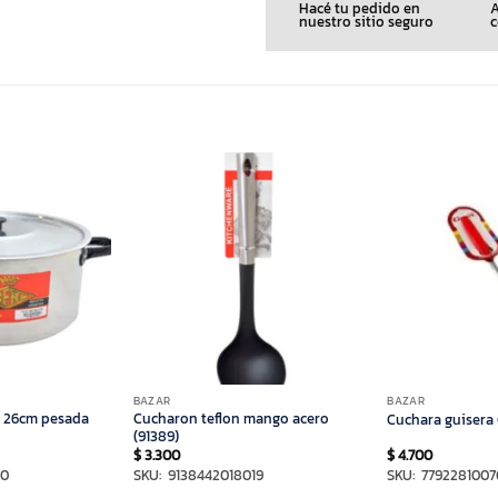
Hacé tu pedido en
A
nuestro sitio seguro
c
BAZAR
BAZAR
o 26cm pesada
Cucharon teflon mango acero
Cuchara guisera 
(91389)
$
3.300
$
4.700
60
SKU: 9138442018019
SKU: 779228100