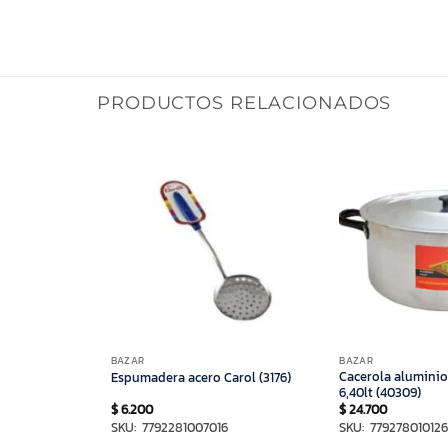
PRODUCTOS RELACIONADOS
BAZAR
BAZAR
 plastica
Cacerola alumini
Espumadera acero Carol (3176)
6,40lt (40309)
$
6.200
$
24.700
SKU: 7792281007016
SKU: 77927801012