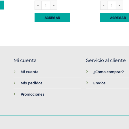
Cucharon teflon mango acero (91389) cantidad
Cuchara guisera Caro
AGREGAR
AGREGAR
Mi cuenta
Servicio al cliente
Mi cuenta
¿Cómo comprar?
Mis pedidos
Envíos
Promociones