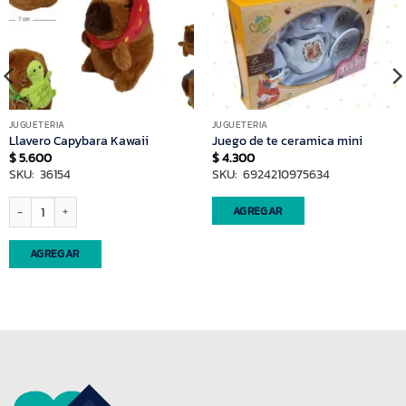
JUGUETERIA
JUGUETERIA
Llavero Capybara Kawaii
Juego de te ceramica mini
$
5.600
$
4.300
SKU: 36154
SKU: 6924210975634
Llavero Capybara Kawaii cantidad
AGREGAR
AGREGAR