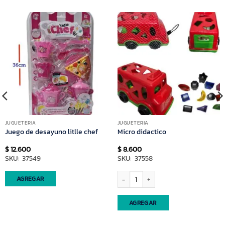
JUGUETERIA
JUGUETERIA
Juego de desayuno litlle chef
Micro didactico
$
12.600
$
8.600
SKU: 37549
SKU: 37558
Micro didactico cantidad
AGREGAR
AGREGAR