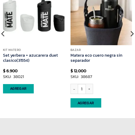
KIT MATERO
BAZAR
Set yerbera + azucarera duet
Matera eco cuero negra sin
clasico(31554)
separador
$
6.900
$
12.000
SKU: 38021
SKU: 38687
a negro(61112) cantidad
Matera eco cuero negra sin separador c
AGREGAR
AGREGAR