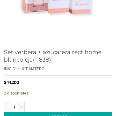
Set yerbera + azucarera rect home
blanco cja(11838)
INICIO
/
KIT MATERO
$
14.200
2 disponibles
Set yerbera + azucarera rect home blanco cja(11838) cantidad