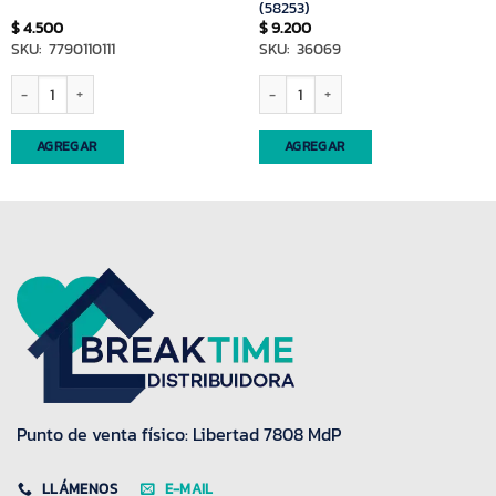
(58253)
$
4.500
$
9.200
SKU: 7790110111
SKU: 36069
yerbera despolvillador eco cuero cordura negro(61112) cantidad
Set matero cuadrado guarda Pampa Yerb
AGREGAR
AGREGAR
Punto de venta físico: Libertad 7808 MdP
LLÁMENOS
E-MAIL