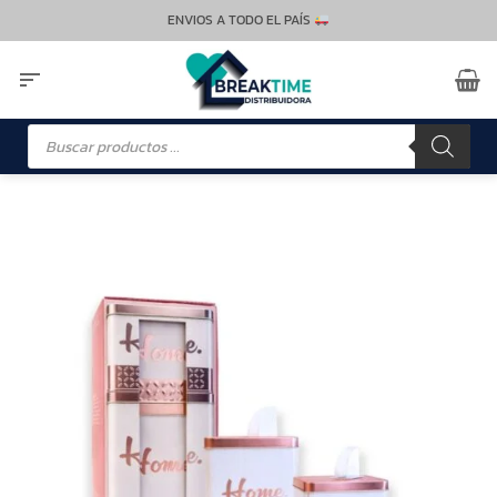
Saltar
ENVIOS A TODO EL PAÍS
al
contenido
Búsqueda
de
productos