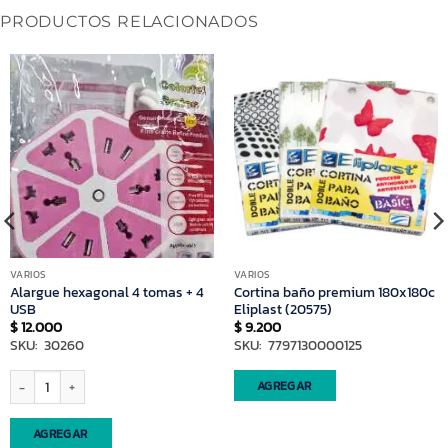
PRODUCTOS RELACIONADOS
VARIOS
VARIOS
Alargue hexagonal 4 tomas + 4
Cortina baño premium 180x180c
USB
Eliplast (20575)
$
12.000
$
9.200
SKU: 30260
SKU: 7797130000125
cm3 cantidad
Alargue hexagonal 4 tomas + 4 USB cantidad
AGREGAR
AGREGAR