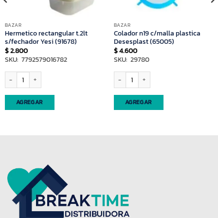
BAZAR
BAZAR
Hermetico rectangular t.2lt
Colador n19 c/malla plastica
s/fechador Yesi (91678)
Desesplast (65005)
$
2.800
$
4.600
SKU: 7792579016782
SKU: 29780
Hermetico rectangular t.2lt s/fechador Yesi (91678) cantidad
Colador n19 c/malla plastica Desesplas
AGREGAR
AGREGAR