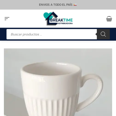
Saltar
ENVIOS A TODO EL PAÍS
al
contenido
Búsqueda
de
productos