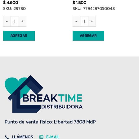
$
4.600
$
1.800
SKU: 29780
SKU: 7794297050048
Colador n19 c/malla plastica Desesplast (65005) cantidad
Colador n10 c/maya plastica Desesplast
AGREGAR
AGREGAR
Punto de venta físico: Libertad 7808 MdP
LLÁMENOS
E-MAIL