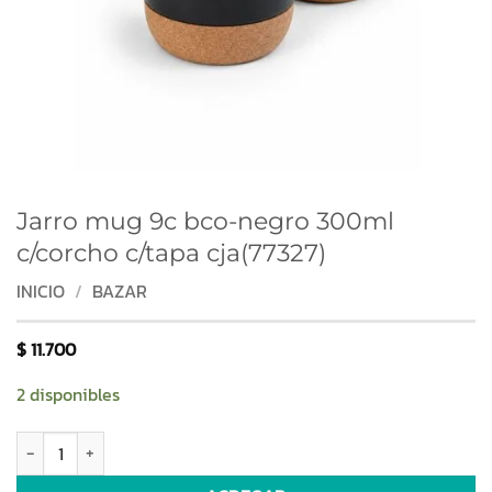
Jarro mug 9c bco-negro 300ml
c/corcho c/tapa cja(77327)
INICIO
/
BAZAR
$
11.700
2 disponibles
Jarro mug 9c bco-negro 300ml c/corcho c/tapa cja(77327) cantidad