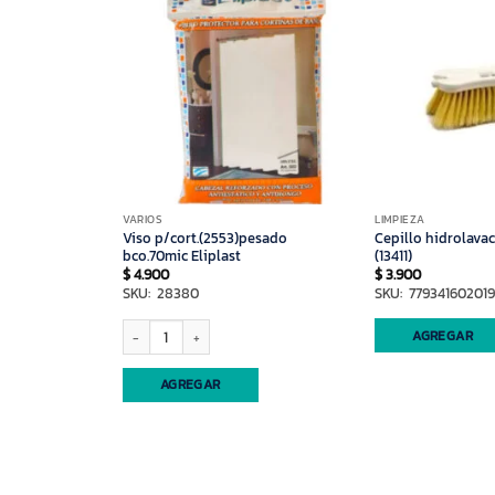
VARIOS
LIMPIEZA
ium 180x180c
Viso p/cort.(2553)pesado
Cepillo hidrolava
bco.70mic Eliplast
(13411)
$
4.900
$
3.900
SKU: 28380
SKU: 779341602019
Viso p/cort.(2553)pesado bco.70mic Eliplast cantidad
AGREGAR
AGREGAR