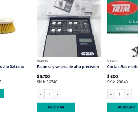
VARIOS
VARIOS
coche Salzano
Balanza gramera de alta precision
Corta uñas med
$
9.700
$
800
1
SKU: 30748
SKU: 23843
Balanza gramera de alta precision cantidad
Corta uñas mediano 
AGREGAR
AGREGAR