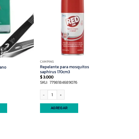
CAMPING
Repelente para mosquitos
iano
saphirus 170cm3
$
3.000
SKU: 7798184689076
cantidad
Repelente para mosquitos saphirus 170cm3 cantidad
AGREGAR