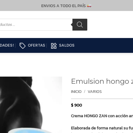
ENVIOS A TODO EL PAÍS
local_offer
widgets
DADES!
OFERTAS
SALDOS
Emulsion hongo 
INICIO
/
VARIOS
$
900
Crema HONGO ZAN con acción an
Elaborada de forma natural su fu