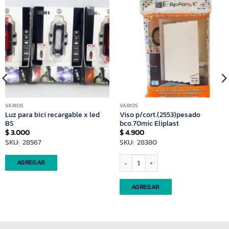
VARIOS
VARIOS
Luz para bici recargable x led
Viso p/cort.(2553)pesado
BS
bco.70mic Eliplast
$
3.000
$
4.900
SKU: 28567
SKU: 28380
plast 03 cantidad
Viso p/cort.(2553)pesado bco.70mic Elip
AGREGAR
AGREGAR