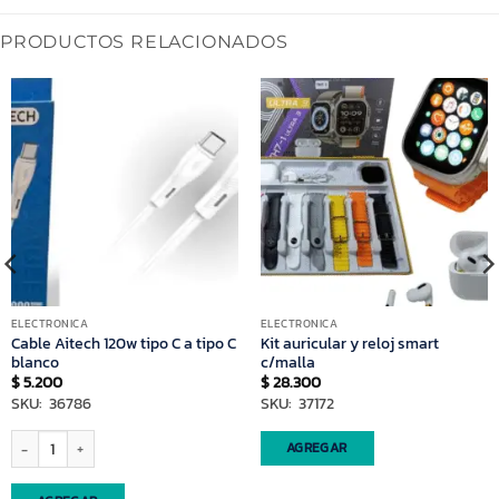
PRODUCTOS RELACIONADOS
ELECTRONICA
ELECTRONICA
Cable Aitech 120w tipo C a tipo C
Kit auricular y reloj smart
blanco
c/malla
$
5.200
$
28.300
SKU: 36786
SKU: 37172
Cable Aitech 120w tipo C a tipo C blanco cantidad
AGREGAR