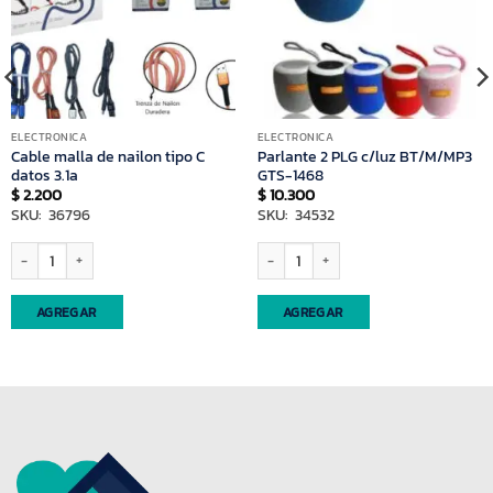
ELECTRONICA
ELECTRONICA
Cable malla de nailon tipo C
Parlante 2 PLG c/luz BT/M/MP3
datos 3.1a
GTS-1468
$
2.200
$
10.300
SKU: 36796
SKU: 34532
ntidad
Cable malla de nailon tipo C datos 3.1a cantidad
Parlante 2 PLG c/luz BT/M/MP3 GTS-14
AGREGAR
AGREGAR