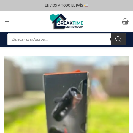
Saltar
ENVIOS A TODO EL PAÍS
al
contenido
Búsqueda
de
productos