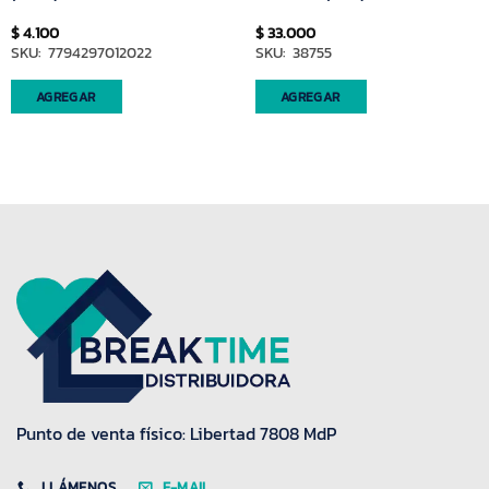
$
4.100
$
33.000
SKU: 7794297012022
SKU: 38755
AGREGAR
AGREGAR
Punto de venta físico: Libertad 7808 MdP
LLÁMENOS
E-MAIL