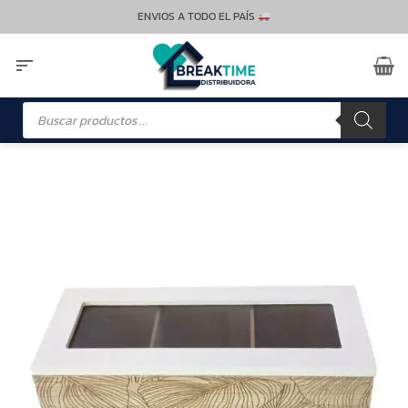
Saltar
ENVIOS A TODO EL PAÍS
al
contenido
Búsqueda
de
productos