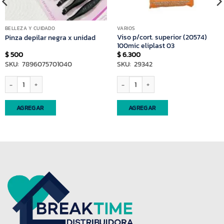
BELLEZA Y CUIDADO
VARIOS
Viso p/cort. superior (20574)
Pinza depilar negra x unidad
100mic eliplast 03
$
500
$
6.300
SKU: 7896075701040
SKU: 29342
idad
Pinza depilar negra x unidad cantidad
Viso p/cort. superior (20574) 100mic eli
AGREGAR
AGREGAR