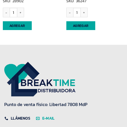
SKU: 28902
SKU: 36247
Adhesivo tintoreto 30gr cantidad
Lapicera Capybara x unidad cantidad
AGREGAR
AGREGAR
Punto de venta físico: Libertad 7808 MdP
LLÁMENOS
E-MAIL