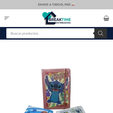
Saltar
ENVIOS A TODO EL PAÍS
al
contenido
Búsqueda
de
productos