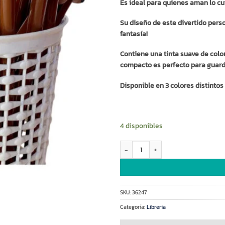
Es ideal para quienes aman lo cut
Su diseño de este divertido perso
fantasía!
Contiene una tinta suave de color
compacto es perfecto para guarda
Disponible en 3 colores distinto
4 disponibles
Lapicera Capybara x unidad canti
SKU:
36247
Categoría:
Libreria