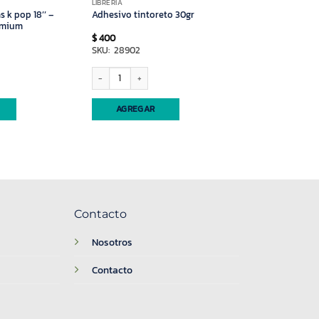
LIBRERIA
 k pop 18’’ –
Adhesivo tintoreto 30gr
emium
$
400
SKU: 28902
pop 18’’ – Material EVA Premium cantidad
Adhesivo tintoreto 30gr cantidad
AGREGAR
Contacto
Nosotros
Contacto