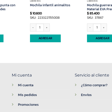
LIBRERIA
LIBRERIA
 punta con
Mochila guerreras
Mochila infantil animalitos
ades
Material EVA Pr
$
10.600
$
85.400
SKU: 2233221155008
SKU: 37867
a con estuche x60 unidades cantidad
Mochila infantil animalitos cantidad
Mochila guerreras k 
AGREGAR
AGREGAR
Mi cuenta
Servicio al cliente
Mi cuenta
¿Cómo comprar?
Mis pedidos
Envíos
Promociones