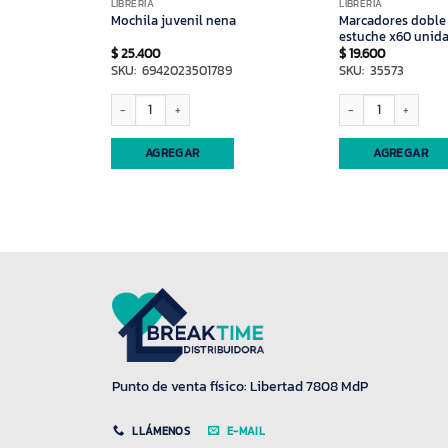
LIBRERIA
LIBRERIA
Marcadores doble
apiz en caja
Mochila juvenil nena
estuche x60 unid
$
25.400
$
19.600
9
SKU: 6942023501789
SKU: 35573
Mochila juvenil nena cantidad
Marcadores doble punt
AGREGAR
AGREGAR
Punto de venta físico: Libertad 7808 MdP
LLÁMENOS
E-MAIL