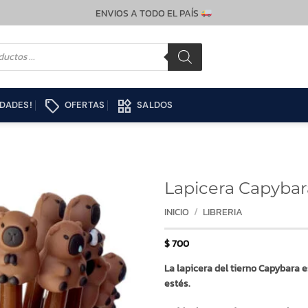
ENVIOS A TODO EL PAÍS
local_offer
widgets
DADES!
OFERTAS
SALDOS
Lapicera Capybar
INICIO
/
LIBRERIA
$
700
La lapicera del tierno Capybara 
estés.