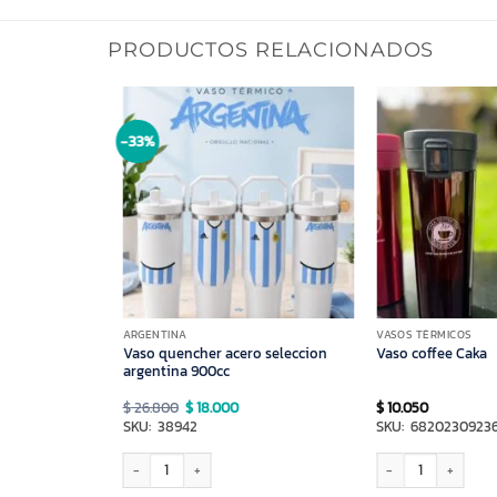
PRODUCTOS RELACIONADOS
-33%
ARGENTINA
VASOS TÉRMICOS
Vaso quencher acero seleccion
do Stanley
Vaso coffee Caka
argentina 900cc
El
El
$
26.800
$
18.000
$
10.050
precio
precio
0
SKU: 38942
SKU: 68202309236
original
actual
era:
es:
$ 26.800.
$ 18.000.
tanley cantidad
Vaso quencher acero seleccion argentina 900cc cantidad
Vaso coffee Caka cant