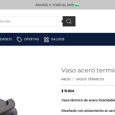
ENVIOS A TODO EL PAÍS
local_offer
widgets
DADES!
OFERTAS
SALDOS
Vaso acero termic
INICIO
/
VASOS TÉRMICOS
$
15.804
Vaso térmico de acero inoxidable
Diseñado con aislamiento al vací