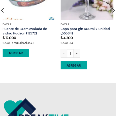
BAZAR
BAZAR
Fuente de 34cm ovalada de
Copa para gin 600ml x unidad
vidrio Hudson (13572)
(56584)
$
12.000
$
4.300
SKU: 7798319213572
SKU: 34
si (91566) cantidad
Copa para gin 600ml x unidad (56584) 
AGREGAR
AGREGAR