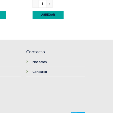
x unidad cantidad
VISO P/CORT.(7287)ECONOMICO BLANCO 30MIC ELIPLAST canti
AGREGAR
Contacto
Nosotros
Contacto