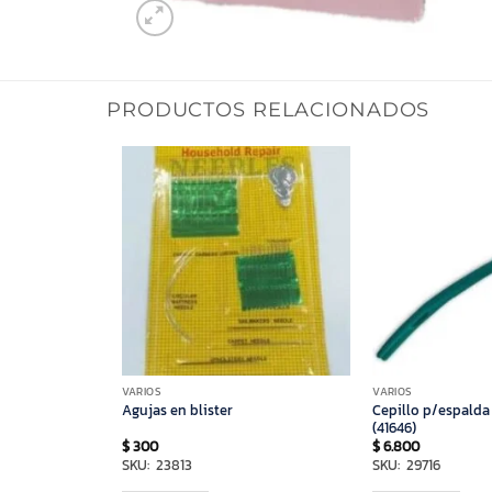
PRODUCTOS RELACIONADOS
VARIOS
VARIOS
pesado
Cepillo p/espalda
Agujas en blister
(41646)
$
300
$
6.800
SKU: 23813
SKU: 29716