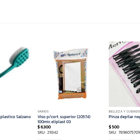
VARIOS
BELLEZA Y CUIDAD
 plastico Salzano
Viso p/cort. superior (20574)
Pinza depilar ne
100mic eliplast 03
$
6.300
$
500
SKU: 29342
SKU: 789607570