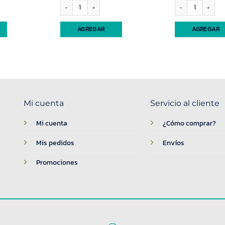
tico Salzano (41646) cantidad
Viso p/cort. superior (20574) 100mic eliplast 03 cantidad
Pinza depilar negra 
AGREGAR
AGREGAR
Mi cuenta
Servicio al cliente
Mi cuenta
¿Cómo comprar?
Mis pedidos
Envíos
Promociones