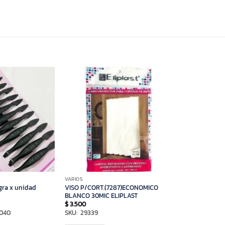
O
VARIOS
VISO P/CORT.(7287)ECONOMICO
gra x unidad
BLANCO 30MIC ELIPLAST
$
3.500
1040
SKU: 29339