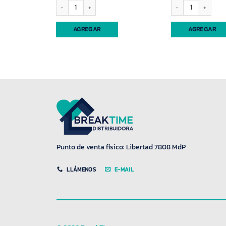
o bco.70mic Eliplast cantidad
Agujas en blister cantidad
Cepillo p/espalda plas
AGREGAR
AGREGAR
Punto de venta físico: Libertad 7808 MdP
LLÁMENOS
E-MAIL