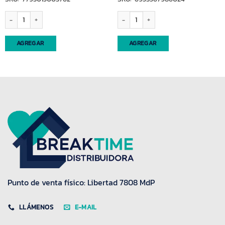
) cantidad
Tapon(15376) p/termo luminox lumilagro cantidad
Termo de acero de 500cc (28391) canti
AGREGAR
AGREGAR
Punto de venta físico: Libertad 7808 MdP
LLÁMENOS
E-MAIL