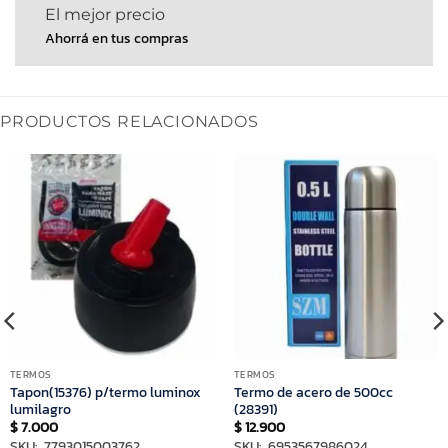
El mejor precio
Ahorrá en tus compras
PRODUCTOS RELACIONADOS
TERMOS
TERMOS
Tapon(15376) p/termo luminox
Termo de acero de 500cc
lumilagro
(28391)
$
7.000
$
12.900
SKU: 7793015003762
SKU: 6953567986024