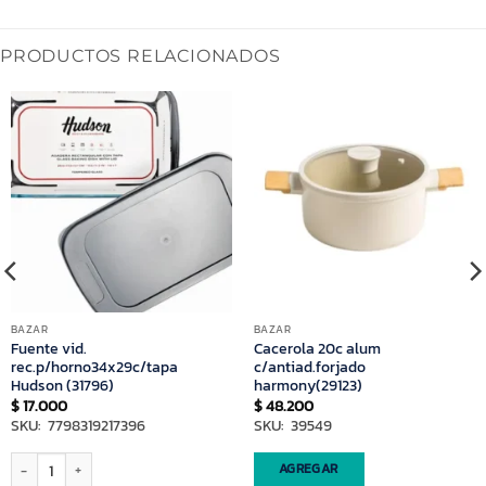
PRODUCTOS RELACIONADOS
BAZAR
BAZAR
Fuente vid.
Cacerola 20c alum
rec.p/horno34x29c/tapa
c/antiad.forjado
Hudson (31796)
harmony(29123)
$
17.000
$
48.200
SKU: 7798319217396
SKU: 39549
Fuente vid. rec.p/horno34x29c/tapa Hudson (31796) cantidad
AGREGAR