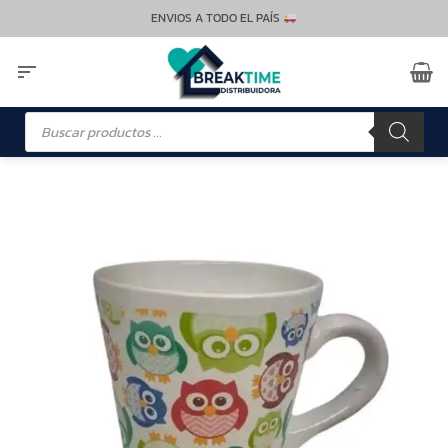
Saltar
ENVIOS A TODO EL PAÍS
al
contenido
Búsqueda
de
productos