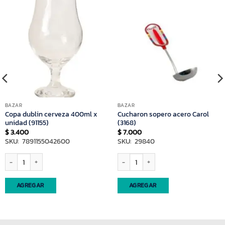
BAZAR
BAZAR
Copa dublin cerveza 400ml x
Cucharon sopero acero Carol
unidad (91155)
(3168)
$
3.400
$
7.000
SKU: 7891155042600
SKU: 29840
) cantidad
Copa dublin cerveza 400ml x unidad (91155) cantidad
Cucharon sopero acero Carol (3168) can
AGREGAR
AGREGAR