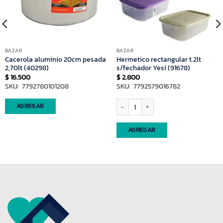
BAZAR
BAZAR
Cacerola aluminio 20cm pesada
Hermetico rectangular t.2lt
2,70lt (40298)
s/fechador Yesi (91678)
$
16.500
$
2.800
SKU: 7792780101208
SKU: 7792579016782
Hermetico rectangular t.2lt s/fechador Y
AGREGAR
AGREGAR