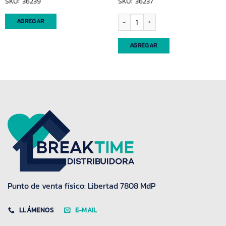
SKU: 36239
SKU: 36237
ad
Llavero peluche Capybara 1 pieza (6012
AGREGAR
AGREGAR
Punto de venta físico: Libertad 7808 MdP
LLÁMENOS
E-MAIL