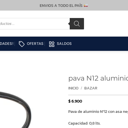
ENVIOS A TODO EL PAÍS
local_offer
widgets
DADES!
OFERTAS
SALDOS
pava N12 aluminio
INICIO
/
BAZAR
$
6.900
Pava de aluminio Nº12 con asa ne
Capacidad: 0,8 lts.