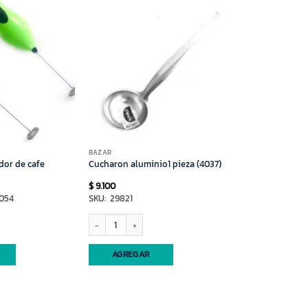
BAZAR
or de cafe
Cucharon aluminio1 pieza (4037)
$
9.100
7054
SKU: 29821
e cafe cantidad
Cucharon aluminio1 pieza (4037) cantidad
AGREGAR