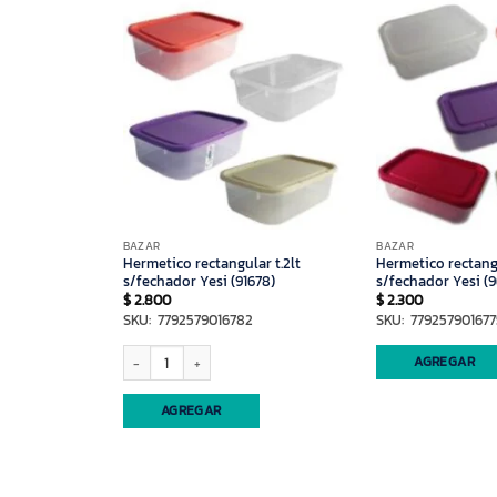
BAZAR
BAZAR
monaggio
Hermetico rectangular t.2lt
Hermetico rectangu
s/fechador Yesi (91678)
s/fechador Yesi (9
$
2.800
$
2.300
SKU: 7792579016782
SKU: 779257901677
gio (81404) cantidad
Hermetico rectangular t.2lt s/fechador Yesi (91678) cantidad
AGREGAR
AGREGAR