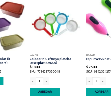
BAZAR
BAZAR
lar 1lt
Colador n10 c/maya plastica
Espumador/batid
6675)
Desesplast (29705)
$
1.800
$
2.500
5
SKU: 7794297050048
SKU: 694202421
Colador n10 c/maya plastica Desesplast (29705) cantidad
Espumador/batidor d
AGREGAR
AGREGAR