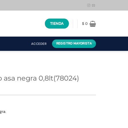
TIENDA
$
0
REGISTRO MAYORISTA
ACCEDER
 asa negra 0,8lt(78024)
gra.