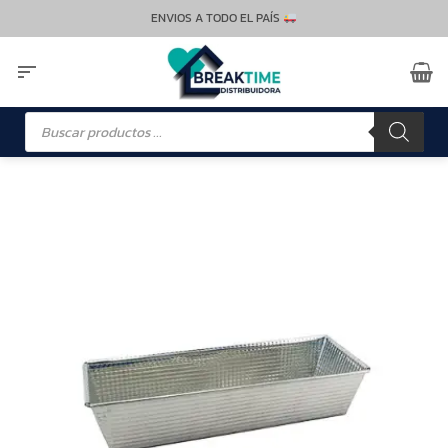
Saltar
ENVIOS A TODO EL PAÍS
al
contenido
Búsqueda
de
productos