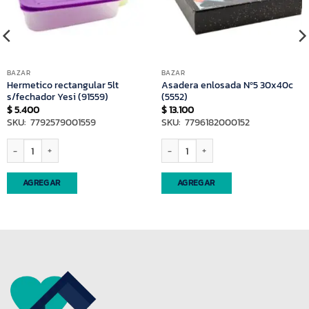
BAZAR
BAZAR
Hermetico rectangular 5lt
Asadera enlosada Nº5 30x40c
s/fechador Yesi (91559)
(5552)
$
5.400
$
13.100
SKU: 7792579001559
SKU: 7796182000152
esi (91678) cantidad
Hermetico rectangular 5lt s/fechador Yesi (91559) cantidad
Asadera enlosada Nº5 30x40c (5552) ca
AGREGAR
AGREGAR