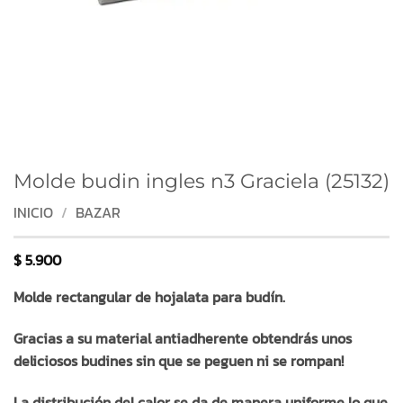
Molde budin ingles n3 Graciela (25132)
INICIO
/
BAZAR
$
5.900
Molde rectangular de hojalata para budín.
Gracias a su material antiadherente obtendrás unos
deliciosos budines sin que se peguen ni se rompan!
La distribución del calor se da de manera uniforme lo que