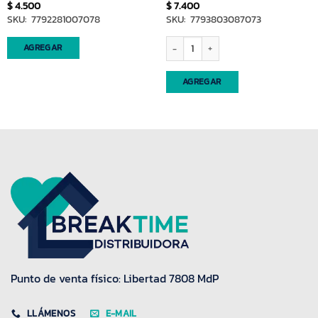
$
4.500
$
7.400
SKU: 7792281007078
SKU: 7793803087073
t (65005) cantidad
Espumadera aluminio 1 pieza (4049) ca
AGREGAR
AGREGAR
Punto de venta físico: Libertad 7808 MdP
LLÁMENOS
E-MAIL