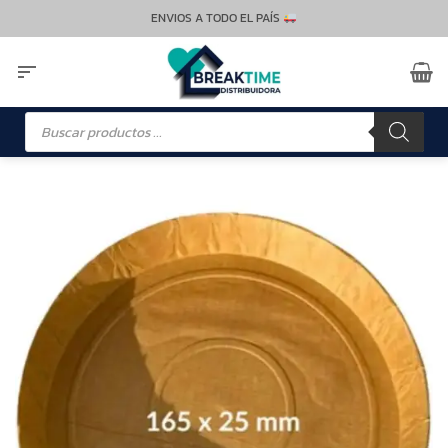
Saltar
ENVIOS A TODO EL PAÍS
al
contenido
Búsqueda
de
productos