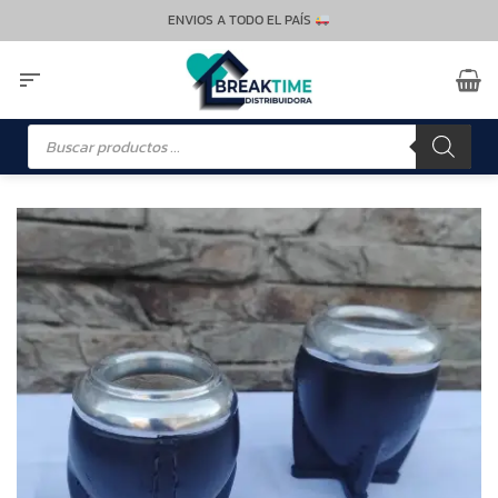
Saltar
ENVIOS A TODO EL PAÍS
al
contenido
Búsqueda
de
productos