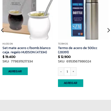
HUDSON
TERMOS
Set mate acero c/bomb.blanco
Termo de acero de 500cc
caja. regalo HUDSON (47334)
(28391)
$
19.400
$
12.900
SKU: 7798319217334
SKU: 6953567986024
54) cantidad
Termo de acero de 500cc (28391) canti
AGREGAR
AGREGAR