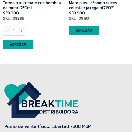
Termo o automate con bombila
Mate plast .c/bomb.raices
de metal 750ml
celeste cja regalo(71833)
$
19.000
$
10.900
SKU: 38386
SKU: 39193
Termo o automate con bombila de metal 750ml cantidad
AGREGAR
AGREGAR
Punto de venta físico: Libertad 7808 MdP