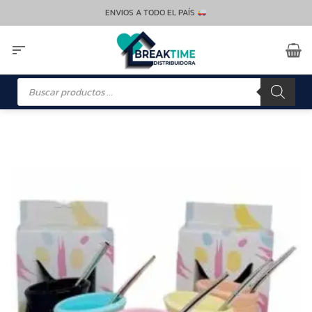
Saltar
ENVIOS A TODO EL PAÍS
al
contenido
Búsqueda
de
productos