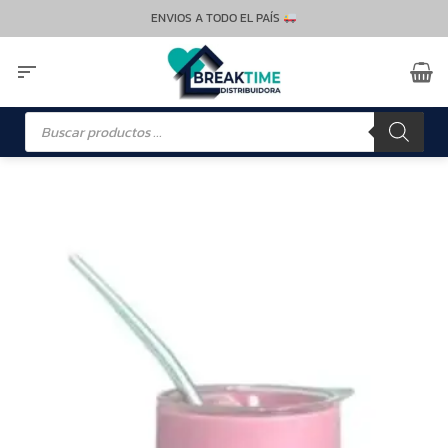
Saltar
ENVIOS A TODO EL PAÍS
al
contenido
Búsqueda
de
productos