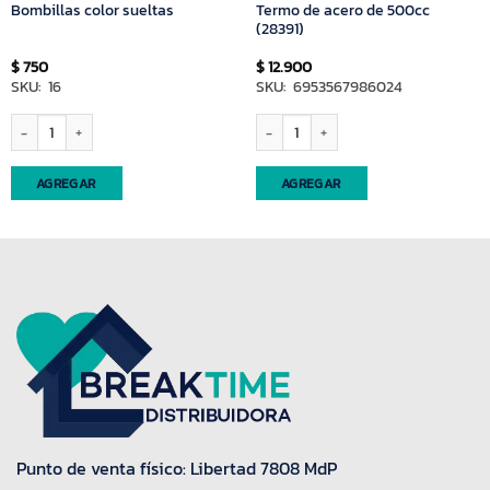
Termo de acero de 500cc
Bombillas color sueltas
(28391)
$
750
$
12.900
SKU: 16
SKU: 6953567986024
arlante ,mate y bombilla cantidad
Bombillas color sueltas cantidad
Termo de acero de 500cc (28391) canti
AGREGAR
AGREGAR
Punto de venta físico: Libertad 7808 MdP