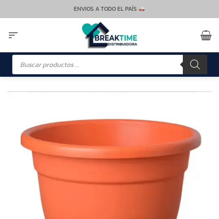
Saltar
ENVIOS A TODO EL PAÍS
al
contenido
Búsqueda
de
productos