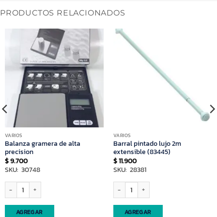
PRODUCTOS RELACIONADOS
VARIOS
VARIOS
Balanza gramera de alta
Barral pintado lujo 2m
precision
extensible (83445)
$
9.700
$
11.900
SKU: 30748
SKU: 28381
51) cantidad
Balanza gramera de alta precision cantidad
Barral pintado lujo 2m extensible (8344
AGREGAR
AGREGAR